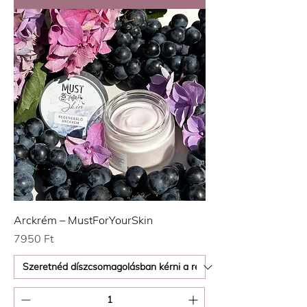
Arckrém – MustForYourSkin
Ár
7950 Ft