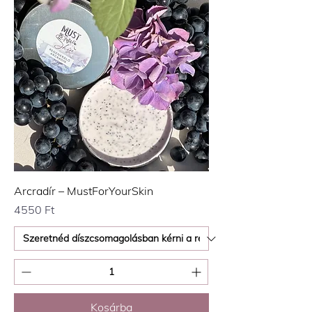
Arcradír – MustForYourSkin
Ár
4550 Ft
Kosárba