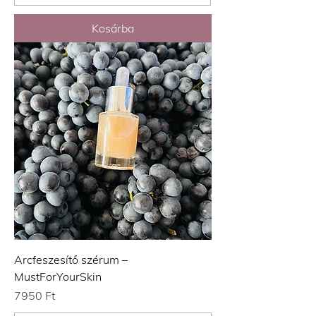
Kosárba
Arcfeszesítő szérum –
MustForYourSkin
Ár
7950 Ft