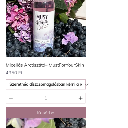
Micellás Arctisztító– MustForYourSkin
Ár
4950 Ft
Kosárba