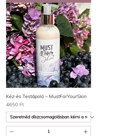
Kéz-és Testápoló – MustForYourSkin
Ár
4650 Ft