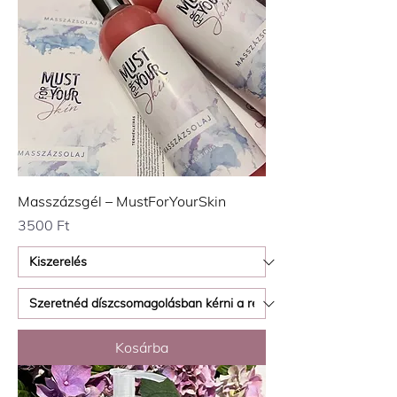
Masszázsgél – MustForYourSkin
Ár
3500 Ft
Kosárba