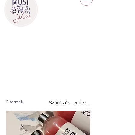
3 termék
Szűrés és rendezés