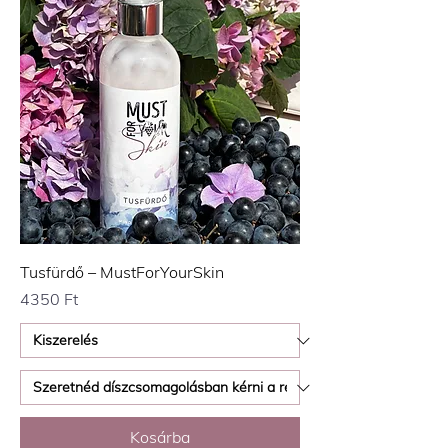
Tusfürdő – MustForYourSkin
Ár
4350 Ft
Kosárba