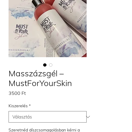
Masszázsgél –
MustForYourSkin
Ár
3500 Ft
Kiszerelés
*
Szeretnéd díszcsomagolásban kérni a