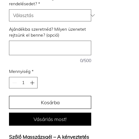
rendelésedet?
*
Ajándékba szeretnéd? Milyen üzenetet
rejtsünk el benne? (opció)
0/500
Mennyiség
*
Kosárba
Vásárlás most!
Szőlő Masszázsgél – A kényeztetés