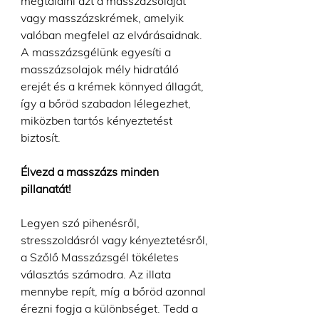
megtalálni azt a masszázsolajat
vagy masszázskrémek, amelyik
valóban megfelel az elvárásaidnak.
A masszázsgélünk egyesíti a
masszázsolajok mély hidratáló
erejét és a krémek könnyed állagát,
így a bőröd szabadon lélegezhet,
miközben tartós kényeztetést
biztosít.
Élvezd a masszázs minden
pillanatát!
Legyen szó pihenésről,
stresszoldásról vagy kényeztetésről,
a Szőlő Masszázsgél tökéletes
választás számodra. Az illata
mennybe repít, míg a bőröd azonnal
érezni fogja a különbséget. Tedd a