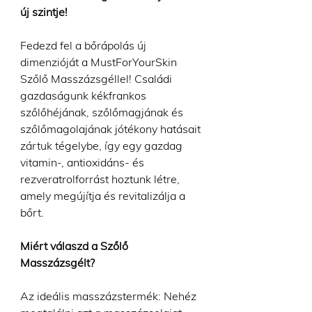
új szintje!
Fedezd fel a bőrápolás új
dimenzióját a MustForYourSkin
Szőlő Masszázsgéllel! Családi
gazdaságunk kékfrankos
szőlőhéjának, szőlőmagjának és
szőlőmagolajának jótékony hatásait
zártuk tégelybe, így egy gazdag
vitamin-, antioxidáns- és
rezveratrolforrást hoztunk létre,
amely megújítja és revitalizálja a
bőrt.
Miért válaszd a Szőlő
Masszázsgélt?
Az ideális masszázstermék: Nehéz