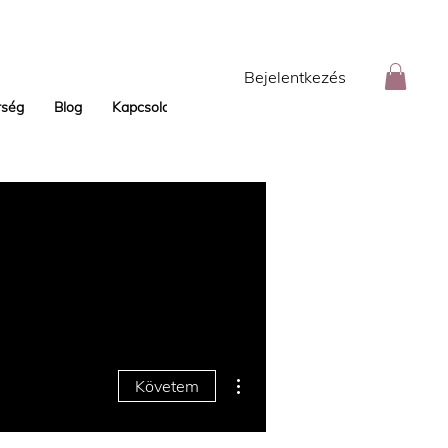
Bejelentkezés
rség
Blog
Kapcsolat
További műveletek
Követem