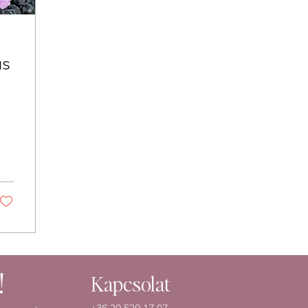
ás
!
Kapcsolat
+36 20 520 17 07