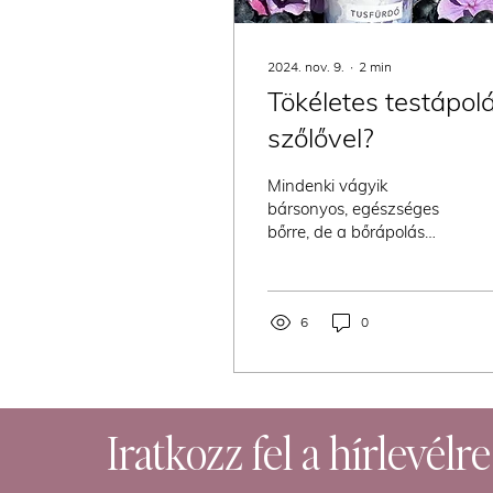
2024. nov. 9.
∙
2
min
Tökéletes testápol
szőlővel?
Mindenki vágyik
bársonyos, egészséges
bőrre, de a bőrápolás
gyakran az arcon túl
elfelejtődik. Pedig a test
bőre is ugyanúgy
megérdemli a...
6
0
Iratkozz fel a hírlevélre