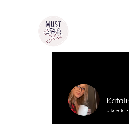
Katali
0
követő