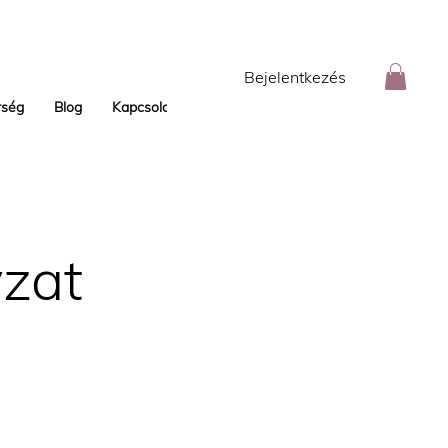
Bejelentkezés
rség
Blog
Kapcsolat
zat