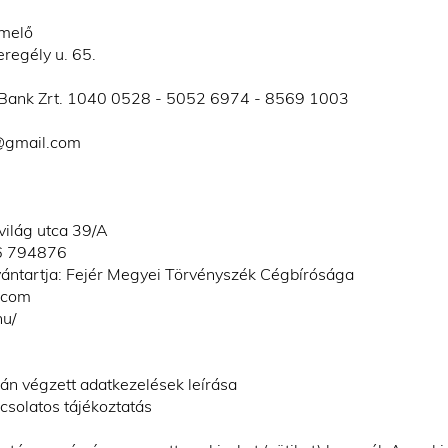
rmelő
regély u. 65.
ank Zrt. 1040 0528 - 5052 6974 - 8569 1003
n@gmail.com
világ utca 39/A
6 794876
lvántartja: Fejér Megyei Törvényszék Cégbírósága
.com
hu/
n végzett adatkezelések leírása
csolatos tájékoztatás