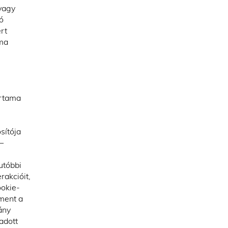
 vagy
ó
rt
ama
artama
sítója
–
utóbbi
rakcióit,
ookie-
 ment a
ány
adott