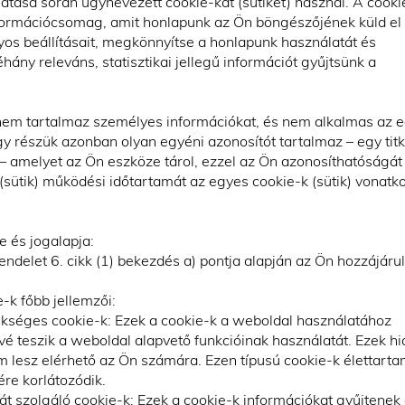
atása során úgynevezett cookie-kat (sütiket) használ. A cooki
nformációcsomag, amit honlapunk az Ön böngészőjének küld el
yos beállításait, megkönnyítse a honlapunk használatát és
ny releváns, statisztikai jellegű információt gyűjtsünk a
 nem tartalmaz személyes információkat, és nem alkalmas az 
gy részük azonban olyan egyéni azonosítót tartalmaz – egy titk
 – amelyet az Ön eszköze tárol, ezzel az Ön azonosíthatóságát 
 (sütik) működési időtartamát az egyes cookie-k (sütik) vonatk
e és jogalapja:
ndelet 6. cikk (1) bekezdés a) pontja alapján az Ön hozzájáru
e-k főbb jellemzői:
séges cookie-k: Ezek a cookie-k a weboldal használatához
vé teszik a weboldal alapvető funkcióinak használatát. Ezek h
m lesz elérhető az Ön számára. Ezen típusú cookie-k élettart
re korlátozódik.
át szolgáló cookie-k: Ezek a cookie-k információkat gyűjtenek