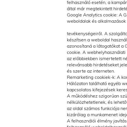
felhasználó esetén, a kampány
által már megtekintett hirde
Google Analytics cookie: A 
weboldalak és alkalmazások 
tevékenységeiről. A szolgálta
készítsen a weboldal használ
azonosítaná a látogatókat a 
cookie. A webhelyhasználati s
az előbbiekben ismertetett né
relevánsabb hirdetéseket je
és szerte az interneten.
Remarketing cookiek-k: A ko
Hálózaton található egyéb we
kapcsolatos kifejezések ker
A működéshez szigorúan szük
nélkülözhetetlenek, és lehető
az oldal számos funkciója ne
kizárólag a munkamenet idejé
A felhasználói élmény javítás