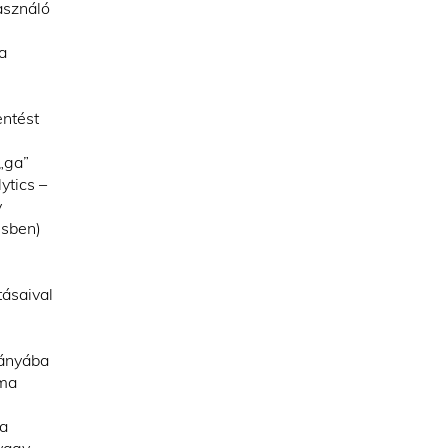
asználó
a
entést
„ga”
ytics –
y
ésben)
tásaival
iányába
ama
 a