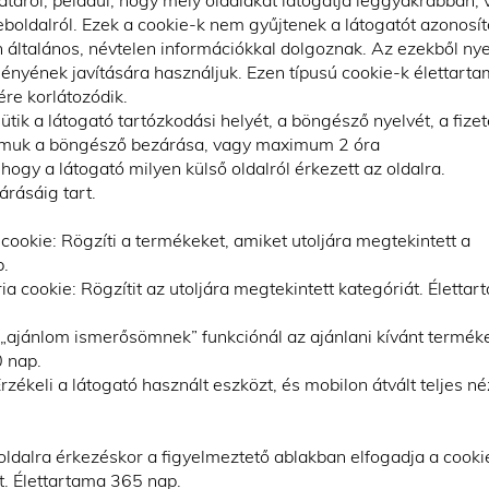
táról, például, hogy mely oldalakat látogatja leggyakrabban,
boldalról. Ezek a cookie-k nem gyűjtenek a látogatót azonosít
n általános, névtelen információkkal dolgoznak. Az ezekből nye
ményének javítására használjuk. Ezen típusú cookie-k élettart
re korlátozódik.
ik a látogató tartózkodási helyét, a böngésző nyelvét, a fize
tamuk a böngésző bezárása, vagy maximum 2 óra
 hogy a látogató milyen külső oldalról érkezett az oldalra.
rásáig tart.
cookie: Rögzíti a termékeket, amiket utoljára megtekintett a
p.
ia cookie: Rögzítit az utoljára megtekintett kategóriát. Életta
 „ajánlom ismerősömnek” funkciónál az ajánlani kívánt termék
0 nap.
rzékeli a látogató használt eszközt, és mobilon átvált teljes né
oldalra érkezéskor a figyelmeztető ablakban elfogadja a cooki
ot. Élettartama 365 nap.