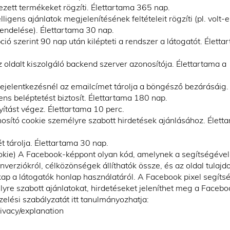
ezett termékeket rögzíti. Élettartama 365 nap.
elligens ajánlatok megjelenítésének feltételeit rögzíti (pl. volt-
rendelése). Élettartama 30 nap.
ció szerint 90 nap után kilépteti a rendszer a látogatót. Életta
 oldalt kiszolgáló backend szerver azonosítója. Élettartama a
jelentkezésnél az emailcímet tárolja a böngésző bezárásáig.
s beléptetést biztosít. Élettartama 180 nap.
ítást végez. Élettartama 10 perc.
nosító cookie személyre szabott hirdetések ajánlásához. Élett
 tárolja. Élettartama 30 nap.
okie) A Facebook-képpont olyan kód, amelynek a segítségével
nverziókról, célközönségek állíthatók össze, és az oldal tulaj
kap a látogatók honlap használatáról. A Facebook pixel segíts
yre szabott ajánlatokat, hirdetéseket jeleníthet meg a Facebo
elési szabályzatát itt tanulmányozhatja:
ivacy/explanation