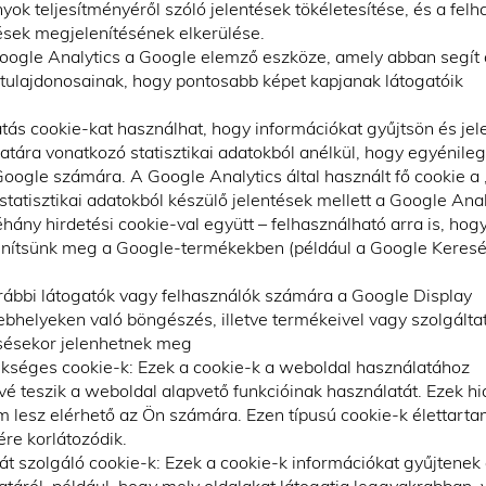
ok teljesítményéről szóló jelentések tökéletesítése, és a felh
tések megjelenítésének elkerülése.
Google Analytics a Google elemző eszköze, amely abban segít 
tulajdonosainak, hogy pontosabb képet kapjanak látogatóik
tás cookie-kat használhat, hogy információkat gyűjtsön és jel
atára vonatkozó statisztikai adatokból anélkül, hogy egyénileg
Google számára. A Google Analytics által használt fő cookie a 
tatisztikai adatokból készülő jelentések mellett a Google Anal
hány hirdetési cookie-val együtt – felhasználható arra is, hog
lenítsünk meg a Google-termékekben (például a Google Keres
rábbi látogatók vagy felhasználók számára a Google Display
bhelyeken való böngészés, illetve termékeivel vagy szolgálta
esésekor jelenhetnek meg
séges cookie-k: Ezek a cookie-k a weboldal használatához
vé teszik a weboldal alapvető funkcióinak használatát. Ezek h
m lesz elérhető az Ön számára. Ezen típusú cookie-k élettart
re korlátozódik.
át szolgáló cookie-k: Ezek a cookie-k információkat gyűjtenek