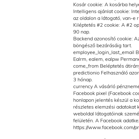
Kosár cookie: A kosárba hely
Intelligens ajánlat cookie: Int
az oldalon a látogató, van-e 
Kiléptetés #2 cookie: A #2 op
90 nap.
Backend azonosító cookie: Az
böngésző bezárásáig tart.
employee_login_last_email Be
Ealrm, ealem, ealpw Permanen
come_from Beléptetés átirány
predictionio Felhasználó azo
3 hónap.
currency A vásárló pénznemét
Facebook pixel (Facebook co
honlapon jelentés készül a ko
részletes elemzési adatokat 
weboldal látogatóinak személ
felületén. A Facebook adatkez
https://www.facebook.com/pr