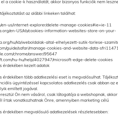
l a cookie-k használatát, akkor bizonyos funkciók nem leszn
ájékoztatást az alábbi linkeken találhat:
m/en-us/internet-explorer/delete-manage-cookies#ie=ie-11
illa.org/en-US/kb/cookies-information-websites-store-on-your-
lla.org/hu/kb/weboldalak-altal-elhelyezett-sutik-torlese-szamit
le.com/guide/safari/manage-cookies-and-website-data-sfri114
ogle.com/chrome/answer/95647
soft.com/hu-hu/help/4027947/microsoft-edge-delete-cookies
és érdekében kezelt adatok
s érdekében több adatkezelési eset is megvalósulhat. Tájékozt
ciális ügyintézéssel kapcsolatos adatkezelés csak abban az 
yik említett jogával.
sztül Ön nem vásárol, csak látogatója a webshopnak, akkor
él írtak vonatkozhatnak Önre, amennyiben marketing célú
tés érdekében megvalósuló adatkezelések részletesebben: