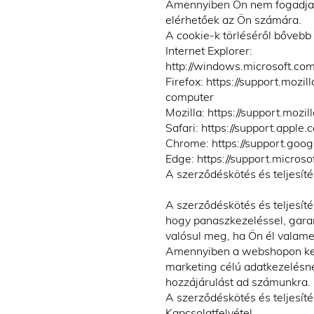
Amennyiben Ön nem fogadja e
elérhetőek az Ön számára.
A cookie-k törléséről bővebb t
Internet Explorer:
http://windows.microsoft.co
Firefox: https://support.moz
computer
Mozilla: https://support.mozi
Safari: https://support.app
Chrome: https://support.go
Edge: https://support.micro
A szerződéskötés és teljesít
A szerződéskötés és teljesíté
hogy panaszkezeléssel, garan
valósul meg, ha Ön él valamel
Amennyiben a webshopon kere
marketing célú adatkezelésn
hozzájárulást ad számunkra.
A szerződéskötés és teljesí
Kapcsolatfelvétel