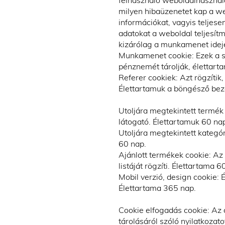
felhasználó weboldalhasznála
milyen hibaüzenetet kap a we
információkat, vagyis teljese
adatokat a weboldal teljesít
kizárólag a munkamenet idejé
Munkamenet cookie: Ezek a süt
pénznemét tárolják, élettar
Referer cookiek: Azt rögzítik,
Élettartamuk a böngésző bezá
Utoljára megtekintett termék 
látogató. Élettartamuk 60 na
Utoljára megtekintett kategór
60 nap.
Ajánlott termékek cookie: Az
listáját rögzíti. Élettartama 6
Mobil verzió, design cookie: É
Élettartama 365 nap.
Cookie elfogadás cookie: Az 
tárolásáról szóló nyilatkozat