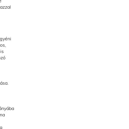
e
 azzal
egyéni
os,
is
ozó
lása.
iányába
ama
 a