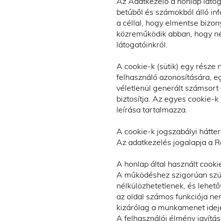
Az Adatkezelő a honlap látog
betűből és számokból álló i
a céllal, hogy elmentse bizon
közreműködik abban, hogy néhá
látogatóinkról.
A cookie-k (sütik) egy része
felhasználó azonosítására, e
véletlenül generált számsort
biztosítja. Az egyes cookie-k
leírása tartalmazza.
A cookie-k jogszabályi hátter
Az adatkezelés jogalapja a Re
A honlap által használt cooki
A működéshez szigorúan szük
nélkülözhetetlenek, és lehető
az oldal számos funkciója ne
kizárólag a munkamenet idejé
A felhasználói élmény javítás