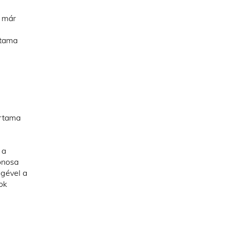
e már
rtama
artama
 a
donosa
égével a
ok