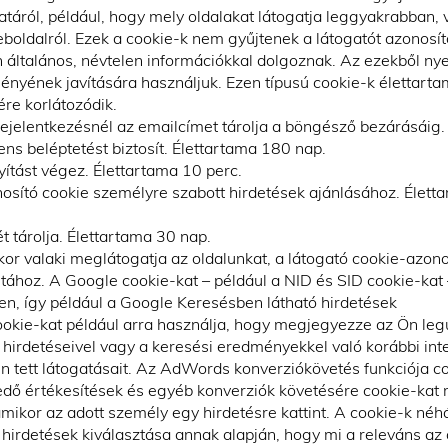
táról, például, hogy mely oldalakat látogatja leggyakrabban,
boldalról. Ezek a cookie-k nem gyűjtenek a látogatót azonosít
n általános, névtelen információkkal dolgoznak. Az ezekből nye
ményének javítására használjuk. Ezen típusú cookie-k élettart
re korlátozódik.
jelentkezésnél az emailcímet tárolja a böngésző bezárásáig.
s beléptetést biztosít. Élettartama 180 nap.
ítást végez. Élettartama 10 perc.
nosító cookie személyre szabott hirdetések ajánlásához. Élett
 tárolja. Élettartama 30 nap.
 valaki meglátogatja az oldalunkat, a látogató cookie-azono
tához. A Google cookie-kat – például a NID és SID cookie-kat 
n, így például a Google Keresésben látható hirdetések
ookie-kat például arra használja, hogy megjegyezze az Ön leg
 hirdetéseivel vagy a keresési eredményekkel való korábbi inte
n tett látogatásait. Az AdWords konverziókövetés funkciója c
redő értékesítések és egyéb konverziók követésére cookie-kat
mikor az adott személy egy hirdetésre kattint. A cookie-k néh
 hirdetések kiválasztása annak alapján, hogy mi a releváns az 