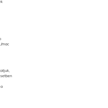
ek
o
71/mac
atjuk,
esetben
 a