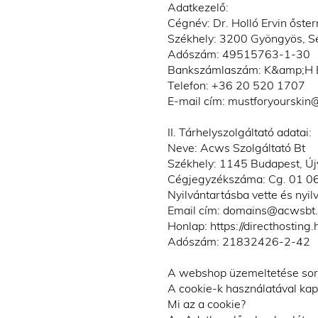
Adatkezelő:
Cégnév: Dr. Holló Ervin őste
Székhely: 3200 Gyöngyös, Se
Adószám: 49515763-1-30
Bankszámlaszám: K&amp;H B
Telefon: +36 20 520 1707
E-mail cím: mustforyourski
II. Tárhelyszolgáltató adatai:
Neve: Acws Szolgáltató Bt
Székhely: 1145 Budapest, Új
Cégjegyzékszáma: Cg. 01 0
Nyilvántartásba vette és nyi
Email cím: domains@acwsbt
Honlap: https://directhosting.
Adószám: 21832426-2-42
A webshop üzemeltetése sorá
A cookie-k használatával kap
Mi az a cookie?