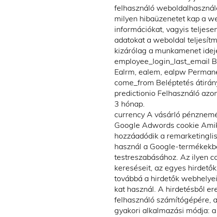
felhasználó weboldalhasznála
milyen hibaüzenetet kap a we
információkat, vagyis teljese
adatokat a weboldal teljesít
kizárólag a munkamenet idejé
employee_login_last_email Be
Ealrm, ealem, ealpw Permanen
come_from Beléptetés átirány
predictionio Felhasználó azo
3 hónap.
currency A vásárló pénznemét
Google Adwords cookie Amikor
hozzáadódik a remarketinglis
használ a Google-termékekbe
testreszabásához. Az ilyen c
kereséseit, az egyes hirdetők
továbbá a hirdetők webhelyei
kat használ. A hirdetésből e
felhasználó számítógépére, a
gyakori alkalmazási módja: a