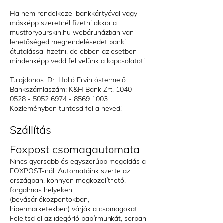
Ha nem rendelkezel bankkártyával vagy
másképp szeretnél fizetni akkor a
mustforyourskin.hu webáruházban van
lehetőséged megrendelésedet banki
átutalással fizetni, de ebben az esetben
mindenképp vedd fel velünk a kapcsolatot!
Tulajdonos: Dr. Holló Ervin őstermelő
Bankszámlaszám: K&H Bank Zrt.
1040
0528 - 5052 6974
-
8569 1003
Közleményben tüntesd fel a neved!
Szállítás
Foxpost csomagautomata
Nincs gyorsabb és egyszerűbb megoldás a
FOXPOST-nál. Automatáink szerte az
országban, könnyen megközelíthető,
forgalmas helyeken
(bevásárlóközpontokban,
hipermarketekben) várják a csomagokat.
Felejtsd el az idegőrlő papírmunkát, sorban