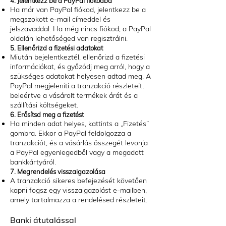
4. Jelentkezz be a PayPal fiókodba
Ha már van PayPal fiókod, jelentkezz be a
megszokott e-mail címeddel és
jelszavaddal. Ha még nincs fiókod, a PayPal
oldalán lehetőséged van regisztrálni.
5. Ellenőrizd a fizetési adatokat
Miután bejelentkeztél, ellenőrizd a fizetési
információkat, és győződj meg arról, hogy a
szükséges adatokat helyesen adtad meg. A
PayPal megjeleníti a tranzakció részleteit,
beleértve a vásárolt termékek árát és a
szállítási költségeket.
6. Erősítsd meg a fizetést
Ha minden adat helyes, kattints a „Fizetés”
gombra. Ekkor a PayPal feldolgozza a
tranzakciót, és a vásárlás összegét levonja
a PayPal egyenlegedből vagy a megadott
bankkártyáról.
7. Megrendelés visszaigazolása
A tranzakció sikeres befejezését követően
kapni fogsz egy visszaigazolást e-mailben,
amely tartalmazza a rendelésed részleteit.
Banki átutalással