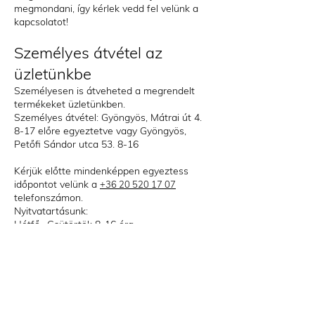
megmondani, így kérlek vedd fel velünk a
kapcsolatot!
Személyes átvétel az
üzletünkbe
Személyesen is átveheted a megrendelt
termékeket üzletünkben.
Személyes átvétel: Gyöngyös, Mátrai út 4.
8-17 előre egyeztetve vagy Gyöngyös,
Petőfi Sándor utca 53. 8-16
Kérjük előtte mindenképpen egyeztess
időpontot velünk
a
+36 20 520 17 07
telefonszámon.
Nyitvatartásunk:
Hétfő- Csütörtök 8-16 óra
Péntek: 8-15 óra
Nagyon sok szeretettel várunk!!!
Iratkozz fel a hírlevélre!
Nem küldünk hetente 3 levelet, azt mi se