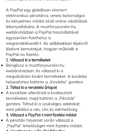
A PayPal egy globálisan elismert
elektronikus pénztárca, amely biztonságos
és kényelmes módot kínál online vásárlások
lebonyolítására. A mustforyourskin.hu
webáruházban a PayPal használatával
egyszerűen fizethetsz a
megrendeléseidért. Az alábbiakban lépésről
lépésre bemutatjuk, hogyan működik a
PayPal-os fizetés:
1. Válaszd ki a termékeket
Böngéssz a mustforyourskin.hu
webáruházban, és válaszd ki a
megvásárolni kívánt termékeket. A kosárba
helyezéshez kattints a „Kosárba” gombra.
2. Töltsd ki a rendelési űrlapot
A kosárban ellenőrizd a kiválasztott
termékeket, majd kattints a „Pénztár”
gombra. Töltsd ki a szükséges adatokat,
mint például a név, cím és elérhetőség.
3. Válaszd a PayPal-t mint fizetési módot
A pénztári folyamat során válaszd a
„PayPal” lehetőséget mint fizetési módot.