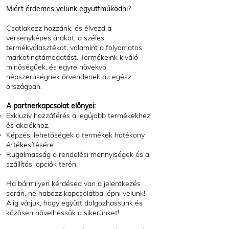
Miért érdemes velünk együttműködni?
Csatlakozz hozzánk, és élvezd a
versenyképes árakat, a széles
termékválasztékot, valamint a folyamatos
marketingtámogatást. Termékeink kiváló
minőségűek, és egyre növekvő
népszerűségnek örvendenek az egész
országban.
A partnerkapcsolat előnyei:
Exkluzív hozzáférés a legújabb termékekhez
és akciókhoz.
Képzési lehetőségek a termékek hatékony
értékesítésére.
Rugalmasság a rendelési mennyiségek és a
szállítási opciók terén.
Ha bármilyen kérdésed van a jelentkezés
során, ne habozz kapcsolatba lépni velünk!
Alig várjuk, hogy együtt dolgozhassunk és
közösen növelhessük a sikerünket!