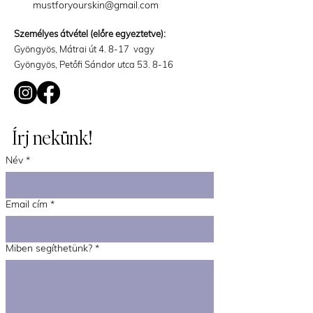
mustforyourskin@gmail.com
Személyes átvétel (előre egyeztetve):
Gyöngyös, Mátrai út 4. 8-17 vagy
Gyöngyös, Petőfi Sándor utca 53. 8-16
Írj nekünk!
Név
*
Email cím
*
Miben segíthetünk?
*