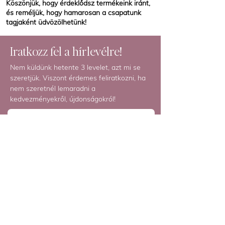
Köszönjük, hogy érdeklődsz termékeink iránt,
és reméljük, hogy hamarosan a csapatunk
tagjaként üdvözölhetünk!
Iratkozz fel a hírlevélre!
Nem küldünk hetente 3 levelet, azt mi se
szeretjük. Viszont érdemes feliratkozni, ha
nem szeretnél lemaradni a
kedvezményekről, újdonságokról!
Email cím
*
Elfogadom az 
adatkezelési szabályzatot
*
Feliratkozás